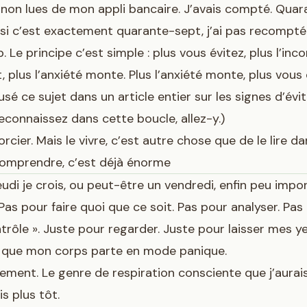
 non lues de mon appli bancaire. J’avais compté. Quar
s si c’est exactement quarante-sept, j’ai pas recompté
 Le principe c’est simple : plus vous évitez, plus l’inc
, plus l’anxiété monte. Plus l’anxiété monte, plus vous 
eusé ce sujet dans
un article entier sur les signes d’év
econnaissez dans cette boucle, allez-y.)
orcier. Mais le vivre, c’est autre chose que de le lire da
omprendre, c’est déjà énorme
udi je crois, ou peut-être un vendredi, enfin peu impor
 Pas pour faire quoi que ce soit. Pas pour analyser. Pas
trôle ». Juste pour regarder. Juste pour laisser mes y
ns que mon corps parte en mode panique.
ntement. Le genre de respiration consciente que j’aurai
is plus tôt.