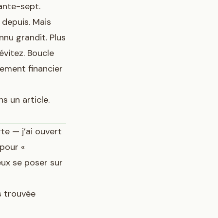
ante-sept.
 depuis. Mais
onnu grandit. Plus
évitez. Boucle
itement financier
ns un article.
te — j’ai ouvert
 pour «
eux se poser sur
s trouvée