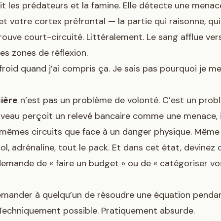
t les prédateurs et la famine. Elle détecte une menace,
et votre cortex préfrontal — la partie qui raisonne, qui
trouve court-circuité. Littéralement. Le sang afflue ver
les zones de réflexion.
froid quand j’ai compris ça. Je sais pas pourquoi je m
cière
n’est pas un problème de volonté. C’est un prob
veau perçoit un relevé bancaire comme une menace, i
mêmes circuits que face à un danger physique. Même 
sol, adrénaline, tout le pack. Et dans cet état, devinez
emande de « faire un budget » ou de « catégoriser vo
ander à quelqu’un de résoudre une équation pendant
Techniquement possible. Pratiquement absurde.