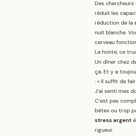
Des chercheurs d
réduit les capac
réduction de la
nuit blanche. Vo
cerveau fonctio
La honte, ce tru
Un dîner chez des
ça. Et y a toujo
: « Il suffit de 
J’ai senti mes d
C’est pas compli
bêtes ou trop p
stress argent
é
rigueur.