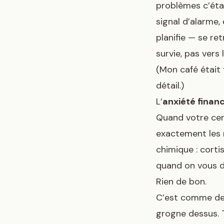
problèmes c’étai
signal d’alarme, 
planifie — se re
survie, pas vers 
(Mon café était 
détail.)
L’
anxiété finan
Quand votre cer
exactement les 
chimique : corti
quand on vous d
Rien de bon.
C’est comme dem
grogne dessus. 