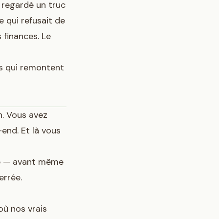
i regardé un truc
 qui refusait de
s finances. Le
les qui remontent
n. Vous avez
-end. Et là vous
nde — avant même
errée.
où nos vrais