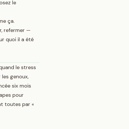
osez le
me ça.
r, refermer —
r quoi il a été
 quand le stress
 les genoux,
ncée six mois
tapes pour
t toutes par «