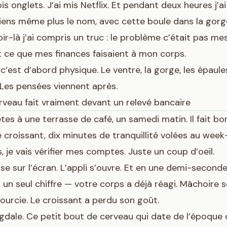
ois onglets. J’ai mis Netflix. Et pendant deux heures j’a
iens même plus le nom, avec cette boule dans la gorge
soir-là j’ai compris un truc : le problème c’était pas me
t ce que mes finances faisaient à mon corps.
, c’est d’abord physique. Le ventre, la gorge, les épau
. Les pensées viennent après.
rveau fait vraiment devant un relevé bancaire
tes à une terrasse de café, un samedi matin. Il fait bo
e croissant, dix minutes de tranquillité volées au week
s, je vais vérifier mes comptes. Juste un coup d’oeil.
se sur l’écran. L’appli s’ouvre. Et en une demi-seco
 un seul chiffre — votre corps a déjà réagi. Mâchoire s
ourcie. Le croissant a perdu son goût.
dale. Ce petit bout de cerveau qui date de l’époque 